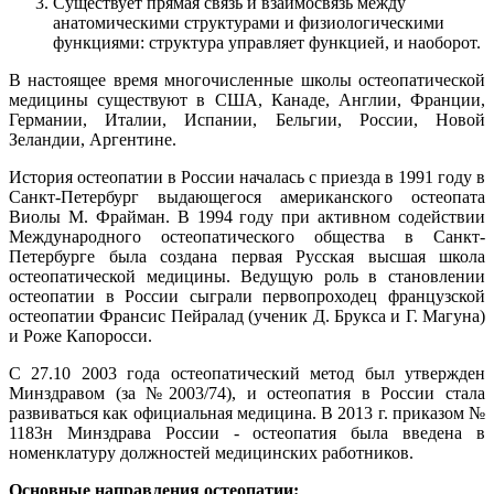
Существует прямая связь и взаимосвязь между
анатомическими структурами и физиологическими
функциями: структура управляет функцией, и наоборот.
В настоящее время многочисленные школы остеопатической
медицины существуют в США, Канаде, Англии, Франции,
Германии, Италии, Испании, Бельгии, России, Новой
Зеландии, Аргентине.
История остеопатии в России началась с приезда в 1991 году в
Санкт-Петербург выдающегося американского остеопата
Виолы М. Фрайман. В 1994 году при активном содействии
Международного остеопатического общества в Санкт-
Петербурге была создана первая Русская высшая школа
остеопатической медицины. Ведущую роль в становлении
остеопатии в России сыграли первопроходец французской
остеопатии Франсис Пейралад (ученик Д. Брукса и Г. Магуна)
и Роже Капоросси.
С 27.10 2003 года остеопатический метод был утвержден
Минздравом (за №2003/74), и остеопатия в России стала
развиваться как официальная медицина. В 2013 г. приказом №
1183н Минздрава России - остеопатия была введена в
номенклатуру должностей медицинских работников.
Основные направления остеопатии: