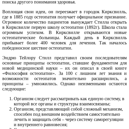
поиска другого понимания здоровья.
Воплощая свои идеи, он переезжает в городок Кирксвилль,
где в 1885 году остеопатия получает официальное признание.
Огромное количество пациентов вынуждает Стилла открыть
в Кирксвилле первую школу остеопатии (1892г). Школа стала
огромным успехом. В Кирксвилле открываются новые
остеопатические больницы. Каждый день в Кирксвилль
прибывает более 400 человек для лечения. Так началось
победоносное шествие остеопатии.
Эндрю Тейлору Стилл представил своим последователям
основные принципы остеопатии, ставшие фундаментом для
новой медицинской науки – их он описал в своей книге
«Философия остеопатии». За 100 с лишним лет знания и
возможности остеопатов значительно расширились, а
принципы – умножились. Однако неизменными остаются
следующие:
Организм следует рассматривать как единую систему, в
которой все органы и структуры взаимосвязаны;
Организм, представляющий собой сложный механизм,
способен под внешним воздействием самостоятельно
лечить и защищать себя – через систему саморегуляции
и внутреннего равновесия;