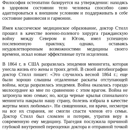
Философия остеопатии базируется на утверждении: находясь
в здоровом состоянии тело человека способно само
адаптироваться к внешним условиям и поддерживать в себе
состояние равновесия и гармонии.
Имея классическое медицинское образование, доктор Стилл
прошел в качестве военно-полевого хирурга гражданскую
войну между Севером и Югом, имел успешную
послевоенную практику, однако, оставаясь
неудовлетворенным возможностями медицины своего
времени, искал новые эффективные пути исцеления.
В 1864 г, в США разразилась эпидемия менингита, которая
унесла жизнь его жены и троих детей. В своей автобиографии
доктор Стилл пишет: «Это случилось весной 1864 г.; еще
были хорошо слышны отдаленные раскаты отступающей
войны, когда разразилась эпидемия. Война оказалась гораздо
милосерднее ко мне по сравнению с этим врагом. Война не
затронула мою семью; но, когда черные крылья спинального
менингита накрыли нашу страну, болезнь избрала в качестве
жертвы моих любимых». Ни священники, ни врачи, несмотря
на все их старания, не смогли спасти членов его семьи.
Доктор Стилл был сломлен и потерян, утратив веру в
современную ему медицину. Трагедия послужила причиной
глубокой внутренней переоценки доктора и отправной точкой