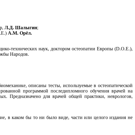
р,
Л.Д. Шалыгин
;
.E.)
А.М. Орёл.
дико-технических наук, доктором остеопатии Европы (D.O.E.),
ужбы Народов.
омеханике, описаны тесты, используемые в остеопатической
ированной программой последипломного обучения врачей на
ых. Предназначено для врачей общей практики, неврологов,
ие, в каком бы то ни было виде, части или целого издания не