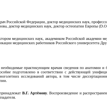
врач Российской Федерации, доктор медицинских наук, профессо
ова, доктор медицинских наук, доктор остеопатии Европы (D.O
октором медицинских наук, академиком Российской академии ме
икации медицинских работников Российского университета Др
 необходимые практикующим врачам сведения по анатомии и би
особие подготовлено в соответствии с действующей унифиц
ноголетних исследований автора, в том числе диссертационн
пии.
 принадлежат
В.Г. Артёмову
. Воспроизведение и распространен
ладателя.