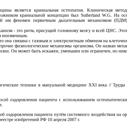
ины является краниальная остеопатия. Клиническая метод
ложником краниальной концепции был Sutherland W.G. На о
ый им феномен первичным дыхательным механизмом (ПДМ).
изм - это ритм, присущий головному мозгу и всей ЦНС. Этот 
ся неизменным.
то она связана с газовым и электролитным обменом на клеточно
 прочие физиологические механизмы организма. Он назван меха
зни. Он может быть искажен, уменьшен или ограничен, но никог
ические техники в мануальной медицине XXI века // Труды I 
особ оздоровления пациента с использованием остеопатическ
г.
соб оздоровления пациента путём системного воздействия на о
еестре изобретений РФ 10 апреля 2007 г.