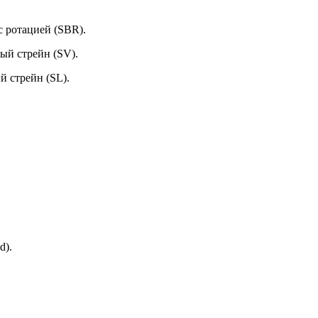
с ротацией (SBR).
ый стрейн (SV).
 стрейн (SL).
d).