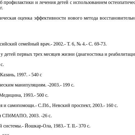
об профилактики и лечения детей с использованием остеопатиче
г.
ческая оценка эффективности нового метода восстановительного
ийский семейный врач.- 2002.- Т. 6, № 4.- С. 69-73.
етей первых трех месяцев жизни (диагностика и реабилитация): А
с.
азань, 1997. - 540 с
еским манипуляциям. -2003.- 199 с.
едицина, 1993.- 500 с.
и самопомощи.- С.Пб., Невский проспект, 2003.- 160 с.
м СПбМАПО, 2003. -26 с.
истемы.- Йошкар-Ола, 1983.- Т. II.- 370 с.