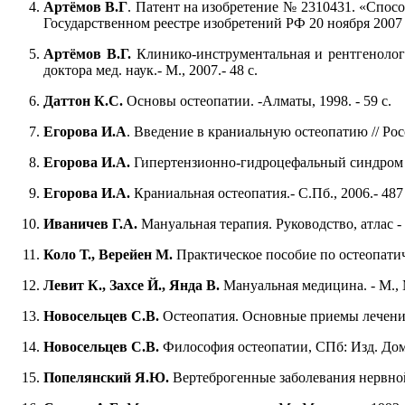
Артёмов В.Г
. Патент на изобретение № 2310431. «Спос
Государственном реестре изобретений РФ 20 ноября 2007 
Артёмов В.Г.
Клинико-инструментальная и рентгенологи
доктора мед. наук.- М., 2007.- 48 с.
Даттон К.С.
Основы остеопатии. -Алматы, 1998. - 59 с.
Егорова И.А
. Введение в краниальную остеопатию // Росс
Егорова И.А.
Гипертензионно-гидроцефальный синдром у д
Егорова И.А.
Краниальная остеопатия.- С.Пб., 2006.- 487 
Иваничев Г.А.
Мануальная терапия. Руководство, атлас - К
Коло Т., Верейен М.
Практическое пособие по остеопатич
Левит К., Захсе Й., Янда В.
Мануальная медицина. - М., М
Новосельцев С.В.
Остеопатия. Основные приемы лечения 
Новосельцев С.В.
Философия остеопатии, СПб: Изд. До
Попелянский Я.Ю.
Вертеброгенные заболевания нервной с