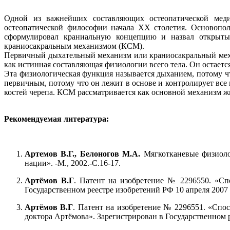
Одной из важнейших составляющих остеопатической медиц
остеопатической философии начала XX столетия. Основопо
сформулировал краниальную концепцию и назвал открыт
краниосакральным механизмом (КСМ).
Первичный дыхательный механизм или краниосакральный механ
как истинная составляющая физиологии всего тела. Он остает
Эта физиологическая функция называется дыханием, потому ч
первичным, потому что он лежит в основе и контролирует все
костей черепа. КСМ рассматривается как основной механизм жи
Рекомендуемая литература:
Артемов В.Г., Белоногов М.А.
Мягкотканевые физиолог
нации». -М., 2002.-С.16-17.
Артёмов В.Г
. Патент на изобретение № 2296550. «Сп
Государственном реестре изобретений РФ 10 апреля 2007 
Артёмов В.Г
. Патент на изобретение № 2296551. «Спо
доктора Артёмова». Зарегистрирован в Государственном р