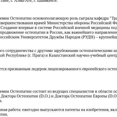
тане, г. Алма-Ате, г. Шымкенте.
мии Остеопатии основополагающую роль сыграла кафедра "Тра
совершенствования врачей Министерства обороны Российской Фе
 Создание впервые в системе Российской военной медицины под
о продвижение остеопатии в России, как важнейшего направлен
 Российским Университетом Дружбы Народов (РУДН) – крупнейш
о сотрудничества с другими зарубежными остеопатическими шко
 Республике (г. Прага) и Казахстанский научно-учебный центр
тся признанным лидером лицензированного европейского остео
ии Остеопатии состоит из ведущих специалистов в области остео
, Доктора Остеопатии (D.O.) и Доктора Остеопатии Европы (D.
а.
ая работа: ежегодно выпускаются патенты на изобретения, вкл
атии.