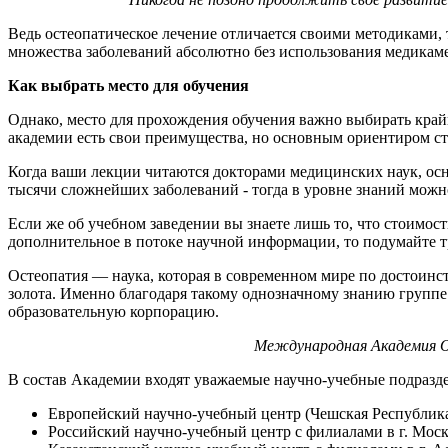
Ведь остеопатическое лечение отличается своими методиками,
множества заболеваний абсолютно без использования медикам
Как выбрать место для обучения
Однако, место для прохождения обучения важно выбирать край
академии есть свои преимущества, но основным ориентиром сто
Когда ваши лекции читаются докторами медицинских наук, ос
тысячи сложнейших заболеваний - тогда в уровне знаний можно
Если же об учебном заведении вы знаете лишь то, что стоимост
дополнительное в потоке научной информации, то подумайте тр
Остеопатия — наука, которая в современном мире по достоинств
золота. Именно благодаря такому однозначному знанию группе
образовательную корпорацию.
Международная Академия Ос
В состав Академии входят уважаемые научно-учебные подразд
Европейский научно-учебный центр (Чешская Республика
Российский научно-учебный центр с филиалами в г. Москве