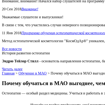
Внимание, внимание! Начался набор слушателей на программу "
20 Сен 2018
Внимание!
Уважаемые слушатели и выпускники!
В связи с тем, что участились случаи неверного позиционирован
11 Янв 2018
Программа обучения остеопатической косметоло
Метод остеопатической косметологии "КосмОдАр®" уникален, 
Все новости
История развития остеопатии
Эндрю Тейлор Стилл
- основатель направления остеопатии, 
Читать далее
Главная
>
Обучение в МАО
> Почему обучаться в МАО выгодне
Почему обучаться в МАО выгоднее, чем
Остеопатия — особый раздел медицины. Учиться и работать в э
Никогда не поздно продолжить своё развитие