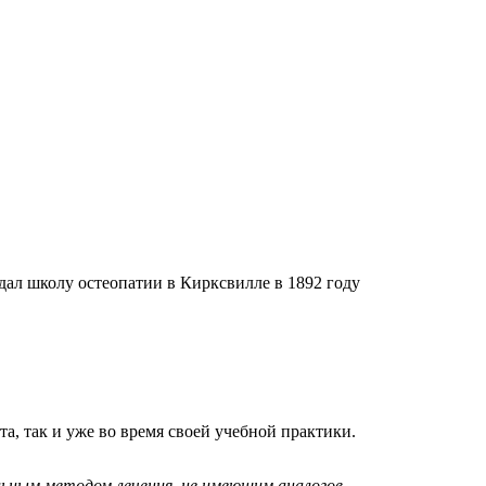
ал школу остеопатии в Кирксвилле в 1892 году
а, так и уже во время своей учебной практики.
льным методом лечения, не имеющим аналогов.