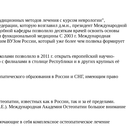
диционных методов лечения с курсом неврологии",
дерации, которую возглавил д.м.н., президент Международной
обной кафедры позволило десяткам врачей освоить основы
ия функциональной медицины С 2003 г. Международная
им ВУЗом России, который уже более чем полвека формирует
лами позволило в 2011 г. открыть европейский научно-
 с филиалами в столице Республики и в других крупных её
патического образования в России и СНГ, имеющим право
патии, известных как в России, так и за её пределами.
O.E.). Международная Академия Остеопатии большое внимание
ючающие в себя комплексное остеопатическое лечение