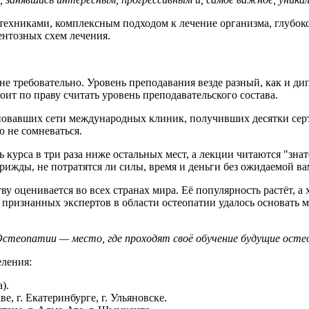
 техниками, комплексным подходом к лечение организма, глубок
ентозных схем лечения.
не требовательно. Уровень преподавания везде разный, как и д
ит по праву считать уровень преподавательского состава.
новавших сети международных клиник, получивших десятки серт
 не сомневаться.
ь курса в три раза ниже остальных мест, а лекции читаются "зна
ижды, не потратятся ли силы, время и деньги без ожидаемой ва
у оценивается во всех странах мира. Её популярность растёт, а 
 признанных экспертов в области остеопатии удалось основать 
теопатии — место, где проходят своё обучение будущие осте
еления:
).
, г. Екатеринбурге, г. Ульяновске.