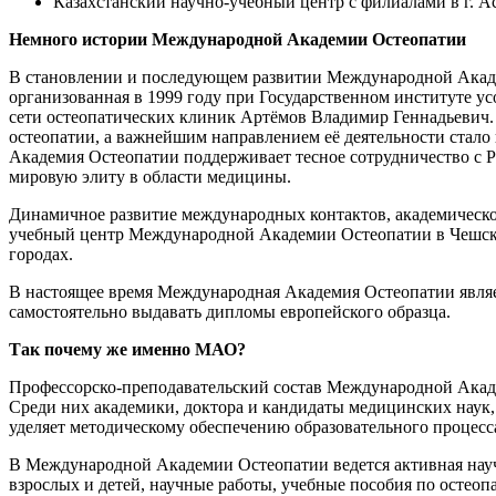
Казахстанский научно-учебный центр с филиалами в г. Ас
Немного истории Международной Академии Остеопатии
В становлении и последующем развитии Международной Акаде
организованная в 1999 году при Государственном институте у
сети остеопатических клиник Артёмов Владимир Геннадьевич.
остеопатии, а важнейшим направлением её деятельности стал
Академия Остеопатии поддерживает тесное сотрудничество с
мировую элиту в области медицины.
Динамичное развитие международных контактов, академическог
учебный центр Международной Академии Остеопатии в Чешской
городах.
В настоящее время Международная Академия Остеопатии являе
самостоятельно выдавать дипломы европейского образца.
Так почему же именно МАО?
Профессорско-преподавательский состав Международной Академ
Среди них академики, доктора и кандидаты медицинских наук
уделяет методическому обеспечению образовательного процесс
В Международной Академии Остеопатии ведется активная научн
взрослых и детей, научные работы, учебные пособия по остеоп