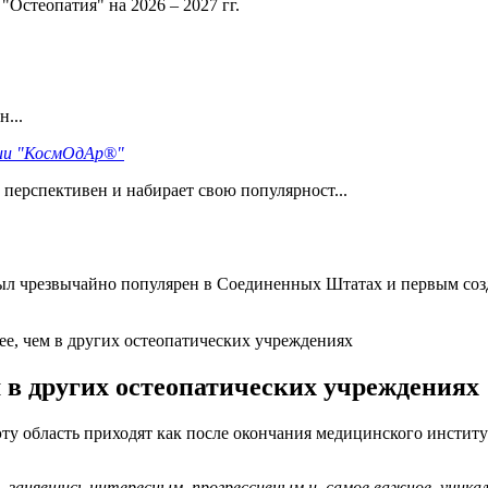
Остеопатия" на 2026 – 2027 гг.
...
гии "КосмОдАр®"
перспективен и набирает свою популярност...
был чрезвычайно популярен в Соединенных Штатах и первым созд
е, чем в других остеопатических учреждениях
 в других остеопатических учреждениях
ту область приходят как после окончания медицинского институт
, занявшись интересным, прогрессивным и, самое важное, уника